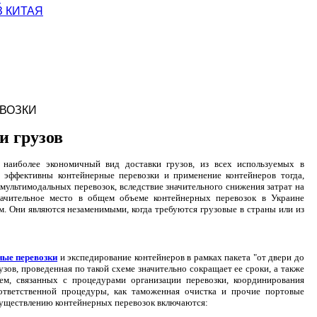
З КИТАЯ
ВОЗКИ
и грузов
 наиболее экономичный вид доставки грузов, из всех используемых в
 эффективны контейнерные перевозки и применение контейнеров тогда,
. мультимодальных перевозок, вследствие значительного снижения затрат на
Значительное место в общем объеме контейнерных перевозок в Украине
. Они являются незаменимыми, когда требуются грузовые в страны или из
ные перевозки
и экспедирование контейнеров в рамках пакета "от двери до
зов, проведенная по такой схеме значительно сокращает ее сроки, а также
ем, связанных с процедурами организации перевозки, координирования
 ответственной процедуры, как таможенная очистка и прочие портовые
осуществлению контейнерных перевозок включаются: