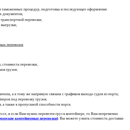
и таможенных процедур, подготовка и последующее оформление
х документов;
 транспортной перевозки;
 выгрузки;
ных перевозок
, стоимость перевозки;
ов грузов.
чена, а к тому же напрямую связана с графиком выхода судов из порта;
неров под перевозку грузов;
, а также к пропускной способности порта.
ссе, и если Вам нужно перевезти груз в контейнере, то Вам непременно
морские контейнерные перевозки
)
. Вы можете узнать стоимость доставки