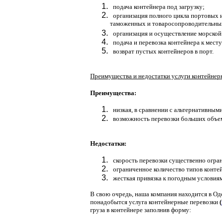
подача контейнера под загрузку;
организация полного цикла портовых 
таможенных и товаросопроводительны
организация и осуществление морской
подача и перевозка контейнера к месту
возврат пустых контейнеров в порт.
Преимущества и недостатки услуги контейнер
Преимущества:
низкая, в сравнении с альтернативными
возможность перевозки больших объем
Недостатки:
скорость перевозки существенно ограни
ограниченное количество типов контей
жесткая привязка к погодным условиям
В свою очредь, наша компания находится в Оде
понадобытся услуга контейнерные перевозки
(
груза в контейнере заполнив форму: