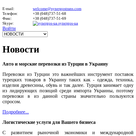
E-mail:
welcome@synergostrans.com
Телефон:
+38 (048)737-51-68
Факс:
+38 (048)737-51-69
Skype:
synergos-ua
Войти
Новости
Авто и морские перевозки из Турции в Украину
Перевозки из Турции это важнейших инструмент поставок
турецких товаров в Украину таких как - одежда, техника,
изделия древесины, обувь и так далее. Турция занимает одну
из лидирующих позиций среди импорта Украины, поэтому
перевозки в из данной страны значительно пользуются
спросом.
Подробнее...
Логистические услуги для Вашего бизнеса
С развитием рыночной экономики и международной